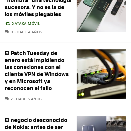
sucesora. Y no es la de
los móviles plegables
XATAKA MÓVIL
COMENTARIOS
0
HACE 4 AÑOS
El Patch Tuesday de
enero está impidiendo
las conexiones con el
cliente VPN de Windows
y en Microsoft ya
reconocen el fallo
COMENTARIOS
2
HACE 5 AÑOS
El negocio desconocido
de Nokia: antes de ser