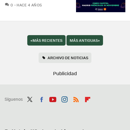
COMENTARIOS
0
HACE 4 AÑOS
«
MÁS RECIENTES
MÁS ANTIGUAS
»
ARCHIVO DE NOTICIAS
Síguenos
Twit
Fac
You
Inst
RSS
Flip
ter
ebo
tub
agr
boa
ok
e
am
rd