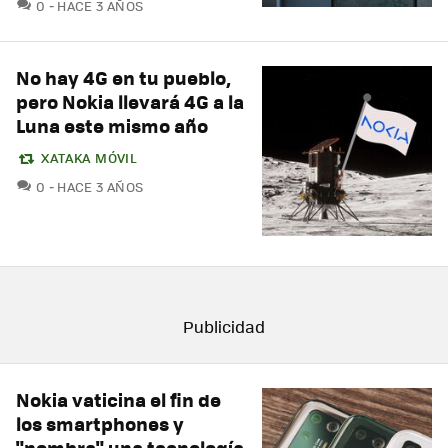
COMENTARIOS
0
HACE 3 AÑOS
No hay 4G en tu pueblo,
pero Nokia llevará 4G a la
Luna este mismo año
XATAKA MÓVIL
COMENTARIOS
0
HACE 3 AÑOS
Nokia vaticina el fin de
los smartphones y
"nombra" una tecnología