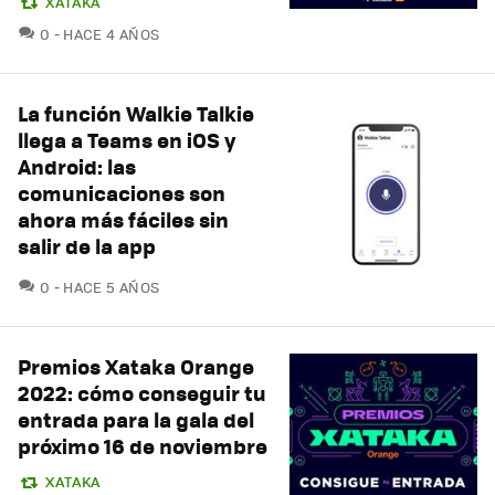
XATAKA
COMENTARIOS
0
HACE 4 AÑOS
La función Walkie Talkie
llega a Teams en iOS y
Android: las
comunicaciones son
ahora más fáciles sin
salir de la app
COMENTARIOS
0
HACE 5 AÑOS
Premios Xataka Orange
2022: cómo conseguir tu
entrada para la gala del
próximo 16 de noviembre
XATAKA