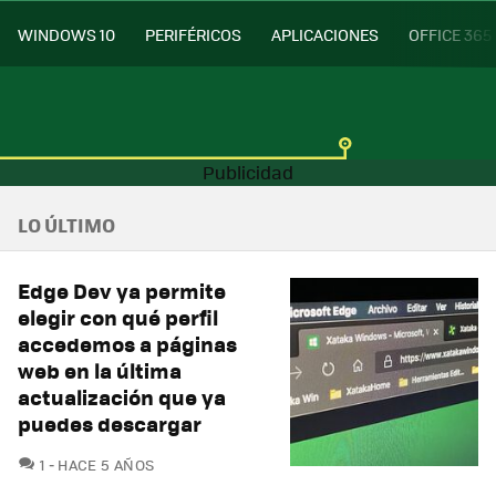
WINDOWS 10
PERIFÉRICOS
APLICACIONES
OFFICE 365
LO ÚLTIMO
Edge Dev ya permite
elegir con qué perfil
accedemos a páginas
web en la última
actualización que ya
puedes descargar
COMENTARIOS
1
HACE 5 AÑOS