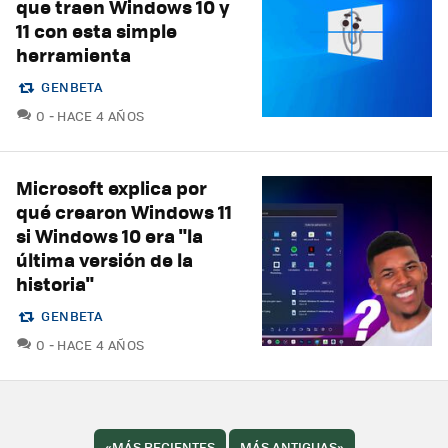
que traen Windows 10 y
11 con esta simple
herramienta
GENBETA
COMENTARIOS
0
HACE 4 AÑOS
Microsoft explica por
qué crearon Windows 11
si Windows 10 era "la
última versión de la
historia"
GENBETA
COMENTARIOS
0
HACE 4 AÑOS
«
MÁS RECIENTES
MÁS ANTIGUAS
»