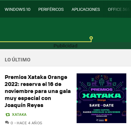
WINDOWS 10
PERIFÉRICOS
APLICACIONES
OFFICE 365
LO ÚLTIMO
Premios Xataka Orange
2022: reserva el 16 de
noviembre para una gala
muy especial con
Joaquín Reyes
XATAKA
COMENTARIOS
0
HACE 4 AÑOS