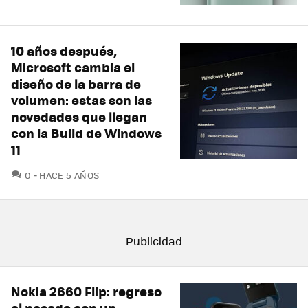
10 años después,
Microsoft cambia el
diseño de la barra de
volumen: estas son las
novedades que llegan
con la Build de Windows
11
COMENTARIOS
0
HACE 5 AÑOS
Nokia 2660 Flip: regreso
al pasado con un