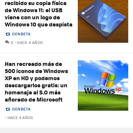
recibido su copia física
de Windows 11: el USB
viene con un logo de
Windows 10 que despista
GENBETA
COMENTARIOS
0
HACE 4 AÑOS
Han recreado más de
500 iconos de Windows
XP en HD y podemos
descargarlos gratis: un
homenaje al S.O más
añorado de Microsoft
GENBETA
HACE 4 AÑOS