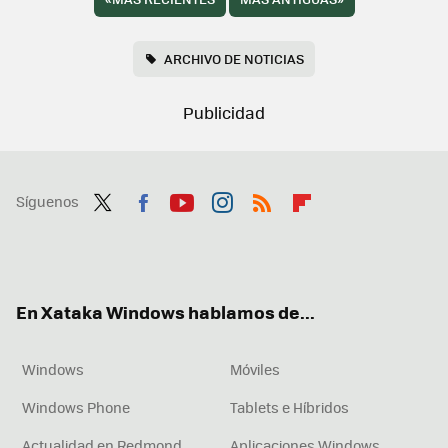
ARCHIVO DE NOTICIAS
Síguenos
Twit
Fac
You
Inst
RSS
Flip
ter
ebo
tub
agr
boa
ok
e
am
rd
En Xataka Windows hablamos de...
Windows
Móviles
Windows Phone
Tablets e Híbridos
Actualidad en Redmond
Aplicaciones Windows