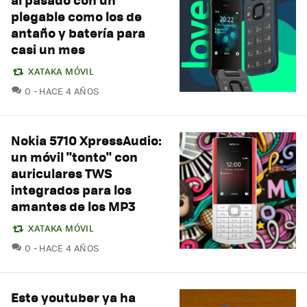
plegable como los de
antaño y batería para
casi un mes
XATAKA MÓVIL
COMENTARIOS
0
HACE 4 AÑOS
Nokia 5710 XpressAudio:
un móvil "tonto" con
auriculares TWS
integrados para los
amantes de los MP3
XATAKA MÓVIL
COMENTARIOS
0
HACE 4 AÑOS
Este youtuber ya ha