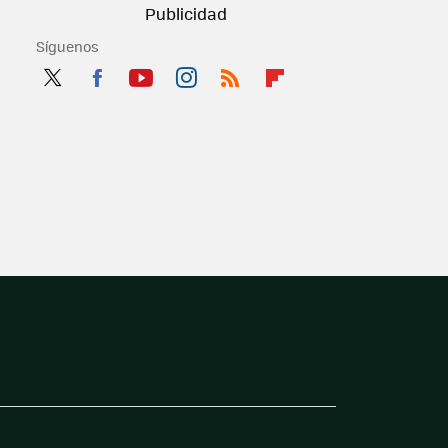
Síguenos
Twit
Fac
You
Inst
RSS
Flip
ter
ebo
tub
agr
boa
ok
e
am
rd