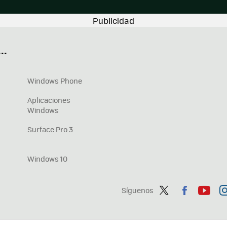
..
Windows Phone
Aplicaciones
Windows
Surface Pro 3
Windows 10
Síguenos
Twit
Fac
You
In
ter
ebo
tub
ag