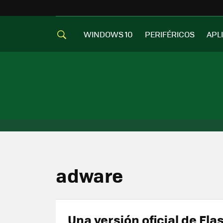
WINDOWS 10
PERIFÉRICOS
APL
adware
Una versión oficial de Fla