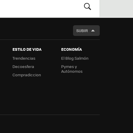
m
rd
BUSCAR
SUBIR
ESTILO DE VIDA
ECONOMÍA
Trendencias
El Blog Salmón
Decoesfera
Pymes y
Autónomos
Compradiccion