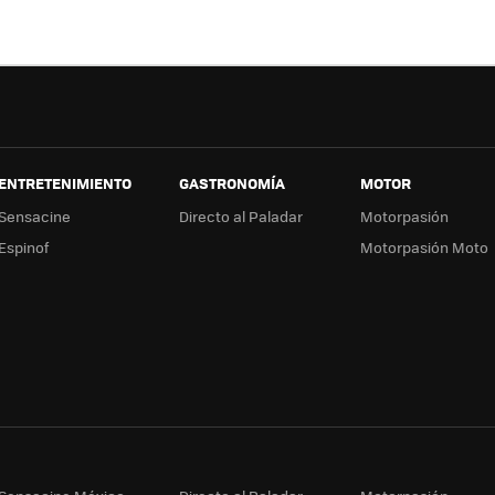
ok
e
a
ENTRETENIMIENTO
GASTRONOMÍA
MOTOR
Sensacine
Directo al Paladar
Motorpasión
Espinof
Motorpasión Moto