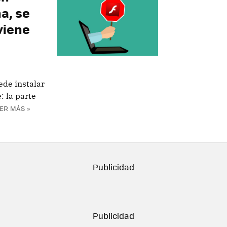
a, se
viene
ede instalar
: la parte
ER MÁS »