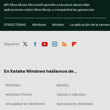
API Xbox Music:Microsoft permite a terceros desarrollar
aplicaciones sobre Xbox Music y compartirá las ganancias
OTROS TEMAS:
Windows
Móviles
La aplicación de la seman
Síguenos
Twit
Fac
You
Inst
RSS
Flip
ter
ebo
tub
agr
boa
ok
e
am
rd
En Xataka Windows hablamos de...
Windows
Móviles
Windows Phone
Tablets e Híbridos
Actualidad en Redmond
Aplicaciones Windows