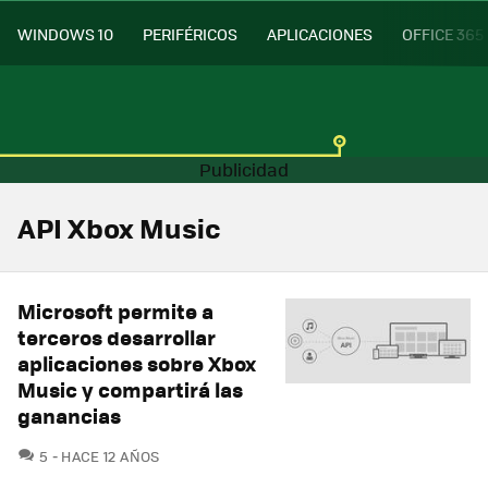
WINDOWS 10
PERIFÉRICOS
APLICACIONES
OFFICE 365
API Xbox Music
Microsoft permite a
terceros desarrollar
aplicaciones sobre Xbox
Music y compartirá las
ganancias
COMENTARIOS
5
HACE 12 AÑOS