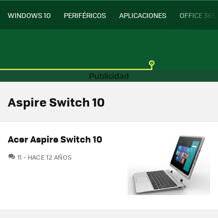
WINDOWS 10
PERIFÉRICOS
APLICACIONES
OFFICE 365
Aspire Switch 10
Acer Aspire Switch 10
COMENTARIOS
11
HACE 12 AÑOS