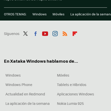
OTROS TEMAS:
Windows
Móviles
La aplicación de la seman
Síguenos
Twit
Fac
You
Inst
RSS
Flip
ter
ebo
tub
agr
boa
ok
e
am
rd
En Xataka Windows hablamos de...
Windows
Móviles
Windows Phone
Tablets e Híbridos
Actualidad en Redmond
Aplicaciones Windows
La aplicación de la semana
Nokia Lumia 925