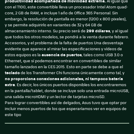
productividad acompañada de movilidad extrema.
Al igual que
con el T100, este convertible lleva un procesador Intel Atom quad-
core, 2 GB de RAM, e incluye 1 año de Office 365 Personal. Sin
embargo, la resolución de pantalla es menor (1200 x 800 pixeles),
y se permite adquirirlo en variantes de 32 y 64 GB de
almacenamiento interno. Su precio será de
299 dólares
, y al igual
que todos los otros modelos, se pondrá a la venta durante febrero.
Accesorios, y el problema de la falta de puertos Una desventaja
evidente que aparece al mirar las especificaciones y vídeos de
estos equipos es la
ausencia de puertos
, tales como USB 3.0 o
Ethernet, que sí podemos encontrar en convertibles de similar
tamaño lanzados en la CES 2015. Esto en parte se debe a que el
teclado
de los Transformer Chi funciona únicamente como tal, y
no proporciona conexiones adicionales, ni tampoco batería
extra
. Es decir, los únicos puertos disponibles los encontraremos
en la pantalla/tablet, donde se incluye solo una entrada microUSB,
una salida microHDMI y un lector de tarjetas microSD.
Para lograr convertibles así de delgados, Asus tuvo que optar por
incluir menos puertos de los que esperaríamos ver en equipos de
este tipo