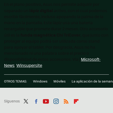
En el plano positivo, Asus nos permite adquirir por
lápiz digital
separado un
activo, con el cual podemos
escribir fácilmente, incluso apoyando la palma de la
mano en la pantalla. Este lápiz usa una batería
recargable que promete durar 2 meses. Otro accesorio
funda magnética Chi TriCover
útil es la
, que junto con
proteger al equipo podrá ser utilizada como stand
para apoyar el tablet. Por desgracia, Asus no ha
mencionado ni una palabra sobre el precio o
disponibilidad de estos accesorios. Vía |
Microsoft-
News
,
Winsupersite
OTROS TEMAS:
Windows
Móviles
La aplicación de la seman
Síguenos
Twit
Fac
You
Inst
RSS
Flip