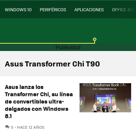
WINDOWS 10
PERIFÉRICOS
APLICACIONES
OFFICE 365
Asus Transformer Chi T90
Asus lanza los
Transformer Chi, su línea
de convertibles ultra-
delgados con Windows
8.1
COMENTARIOS
5
HACE 12 AÑOS