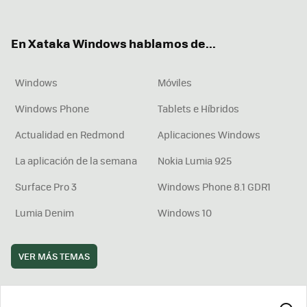
ter
ebo
tub
agr
boa
ok
e
am
rd
En Xataka Windows hablamos de...
Windows
Móviles
Windows Phone
Tablets e Híbridos
Actualidad en Redmond
Aplicaciones Windows
La aplicación de la semana
Nokia Lumia 925
Surface Pro 3
Windows Phone 8.1 GDR1
Lumia Denim
Windows 10
VER MÁS TEMAS