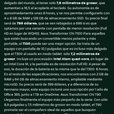
delgado del mundo, al tener solo
7,6 milímetros de grosor
, que
aumentan a 16,5 al acoplarlo al teclado. Su autonomía es de
aproximadamente unas 8 horas, y se nos permtie configurarlo con
4 u 8 GB de RAM y 128 GB de almacenamiento SSD. Su precio final
será de
799 dólares
, que se ven rebajados a 699 si es que
optamos por una variante con pantalla de menor resolución (Full
HD en lugar de WQHD). Asus Transformer Chi T100 Para aquellos
que estén buscando un convertible menos potente y más
portable, el
T100
puede ser una mejor opción. Se trata de un
equipo con pantalla de 10,1 pulgadas que es incluso más delgado
que el T300 al usarlo en modo tablet: sólo
7,2 milímetros de
grosor
. Incluye un procesador
Intel Atom quad-core
, en lugar de
un Intel Core M, y la pantalla es de resolución Full HD. A pesar de
eso, la duración de la batería es la misma que la del T300: 8 horas.
En el resto de las especificaciones, nos encontramos con 2 GB de
RAM y 64 GB de almacenamiento interno, ampliable mediante
microSD. Su precio será de 399 dólares, y a diferencia de su
hermano mayor, este equipo incluirá una suscripción por 1 año de
Office 365, junto a 1 TB en OneDrive. Asus Transformer Chi T90
Llegamos finalmente el equipo más pequeño de la serie. Con sólo
8,9 pulgadas y 7,5 milímetros de grosor en modo tablet, el T90
promete ser el compañero ideal de aquellos que busquen