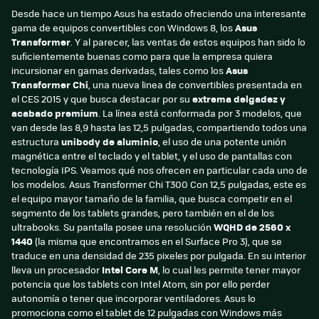
Desde hace un tiempo Asus ha estado ofreciendo una interesante
gama de equipos convertibles con Windows 8, los
Asus
Transformer
. Y al parecer, las ventas de estos equipos han sido lo
suficientemente buenas como para que la empresa quiera
incursionar en gamas derivadas, tales como los
Asus
Transformer Chi
, una nueva linea de convertibles presentada en
el CES 2015 y que busca destacar por su
extrema delgadez y
acabado premium
. La línea está conformada por 3 modelos, que
van desde las 8,9 hasta las 12,5 pulgadas, compartiendo todos una
estructura
unibody de aluminio
, el uso de una potente unión
magnética entre el teclado y el tablet, y el uso de pantallas con
tecnología IPS. Veamos qué nos ofrecen en particular cada uno de
los modelos. Asus Transformer Chi T300 Con 12,5 pulgadas, este es
el equipo mayor tamaño de la familia, que busca competir en el
segmento de los tablets grandes, pero también en el de los
ultrabooks. Su pantalla posee una resolución
WQHD de 2560 x
1440
(la misma que encontramos en el Surface Pro 3), que se
traduce en una densidad de 235 pixeles por pulgada. En su interior
lleva un procesador
Intel Core M
, lo cual les permite tener mayor
potencia que los tablets con Intel Atom, sin por ello perder
autonomía o tener que incorporar ventiladores. Asus lo
promociona como el tablet de 12 pulgadas con Windows más