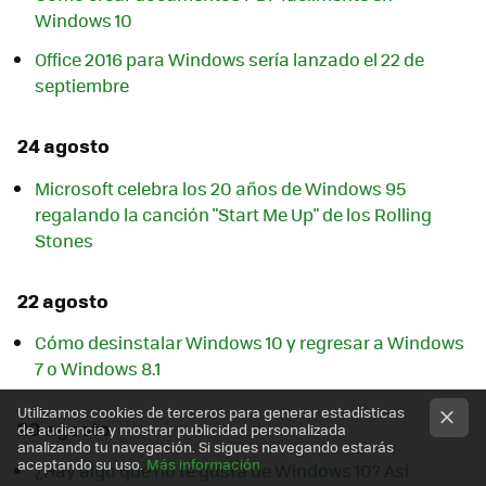
Windows 10
Office 2016 para Windows sería lanzado el 22 de
septiembre
24 agosto
Microsoft celebra los 20 años de Windows 95
regalando la canción "Start Me Up" de los Rolling
Stones
22 agosto
Cómo desinstalar Windows 10 y regresar a Windows
7 o Windows 8.1
Utilizamos cookies de terceros para generar estadísticas
20 agosto
de audiencia y mostrar publicidad personalizada
analizando tu navegación. Si sigues navegando estarás
aceptando su uso.
Más información
¿Hay algo que no te gusta de Windows 10? Así