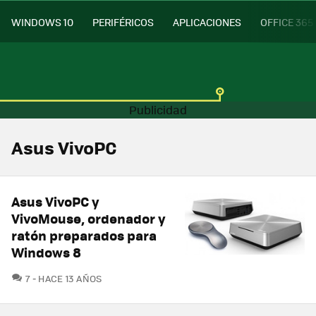
WINDOWS 10
PERIFÉRICOS
APLICACIONES
OFFICE 365
Asus VivoPC
Asus VivoPC y
VivoMouse, ordenador y
ratón preparados para
Windows 8
COMENTARIOS
7
HACE 13 AÑOS