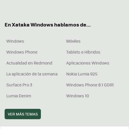
Twit
Fac
You
Inst
RSS
Flip
ter
ebo
tub
agr
boa
ok
e
am
rd
En Xataka Windows hablamos de...
Windows
Móviles
Windows Phone
Tablets e Híbridos
Actualidad en Redmond
Aplicaciones Windows
La aplicación de la semana
Nokia Lumia 925
Surface Pro 3
Windows Phone 8.1 GDR1
Lumia Denim
Windows 10
VER MÁS TEMAS