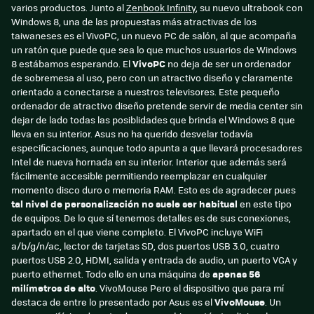
varios productos. Junto al
Zenbook Infinity
, su nuevo ultrabook con
Windows 8, una de las propuestas más atractivas de los
taiwaneses es el VivoPC, un nuevo PC de salón, al que acompaña
un ratón que puede que sea lo que muchos usuarios de Windows
8 estábamos esperando. El
VivoPC
no deja de ser un ordenador
de sobremesa al uso, pero con un atractivo diseño y claramente
orientado a conectarse a nuestros televisores. Este pequeño
ordenador de atractivo diseño pretende servir de media center sin
dejar de lado todas las posiblidades que brinda el Windows 8 que
lleva en su interior. Asus no ha querido desvelar todavía
especificaciones, aunque todo apunta a que llevará procesadores
Intel de nueva hornada en su interior. Interior que además será
fácilmente accesible permitiendo reemplazar en cualquier
momento disco duro o memoria RAM. Esto es de agradecer pues
tal nivel de personalización no suele ser habitual
en este tipo
de equipos. De lo que sí tenemos detalles es de sus conexiones,
apartado en el que viene completo. El VivoPC incluye WiFi
a/b/g/n/ac, lector de tarjetas SD, dos puertos USB 3.0, cuatro
puertos USB 2.0, HDMI, salida y entrada de audio, un puerto VGA y
puerto ethernet. Todo ello en una máquina de
apenas 56
milímetros de alto
. VivoMouse Pero el dispositivo que para mí
destaca de entre lo presentado por Asus es el
VivoMouse
. Un