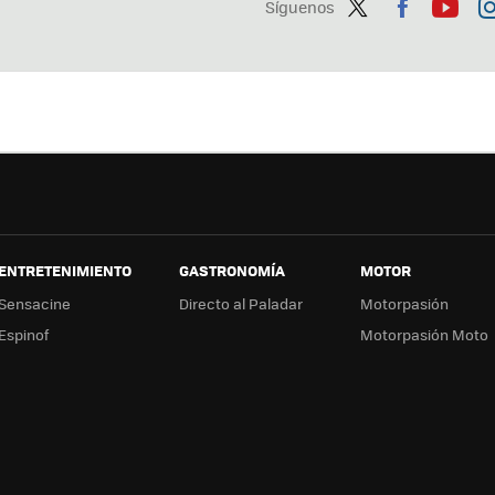
Síguenos
Twit
Fac
You
In
ter
ebo
tub
ag
ok
e
a
ENTRETENIMIENTO
GASTRONOMÍA
MOTOR
Sensacine
Directo al Paladar
Motorpasión
Espinof
Motorpasión Moto