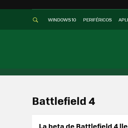
WINDOWS 10
PERIFÉRICOS
APL
Battlefield 4
La beta de Battlefield 4 ll