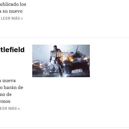
ublicado los
a su nuevo
LEER MÁS »
tlefield
a nueva
lo harán de
smo de
remos
EER MÁS »