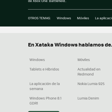
de Xbox One: Battlefield..
OTROS TEMAS:
Windows
Móviles
La aplicac
En Xataka Windows hablamos de.
Windows
Móviles
Tablets e Híbridos
Actualidad en
Redmond
La aplicación de la
Nokia Lumia 925
semana
Windows Phone 8.1
Lumia Denim
GDR1