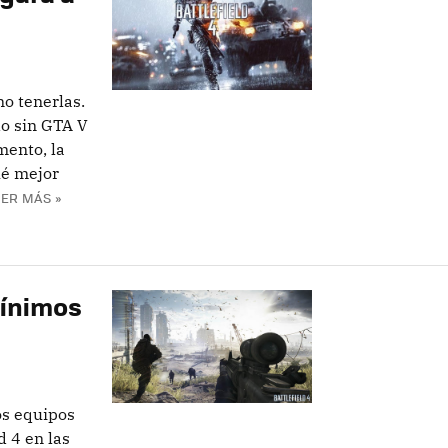
o tenerlas.
o sin GTA V
mento, la
ué mejor
EER MÁS »
mínimos
os equipos
d 4 en las