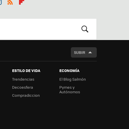
st
RSS
Flip
r
boa
m
rd
BUSCAR
SUBIR
ESTILO DE VIDA
ECONOMÍA
Trendencias
El Blog Salmón
Decoesfera
Pymes y
Autónomos
Compradiccion