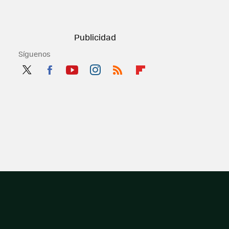
Síguenos
Twit
Fac
You
Inst
RSS
Flip
ter
ebo
tub
agr
boa
ok
e
am
rd