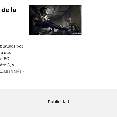
 de la
aplausos por
en sus
 a PC
ite 3, y
..
LEER MÁS »