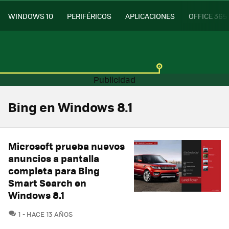
WINDOWS 10
PERIFÉRICOS
APLICACIONES
OFFICE 365
Bing en Windows 8.1
Microsoft prueba nuevos
anuncios a pantalla
completa para Bing
Smart Search en
Windows 8.1
COMENTARIOS
1
HACE 13 AÑOS