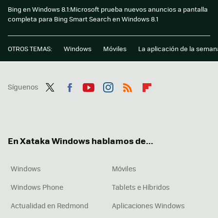
Bing en Windows 8.1:Microsoft prueba nuevos anuncios a pantalla
completa para Bing Smart Search en Windows 8.1
OTROS TEMAS:
Windows
Móviles
La aplicación de la seman
Síguenos
Twit
Fac
You
Inst
RSS
Flip
ter
ebo
tub
agr
boa
ok
e
am
rd
En Xataka Windows hablamos de...
Windows
Móviles
Windows Phone
Tablets e Híbridos
Actualidad en Redmond
Aplicaciones Windows