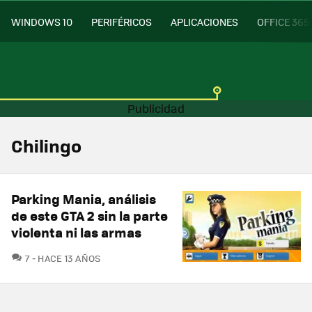
WINDOWS 10
PERIFÉRICOS
APLICACIONES
OFFICE 365
Chilingo
Parking Mania, análisis
de este GTA 2 sin la parte
violenta ni las armas
COMENTARIOS
7
HACE 13 AÑOS