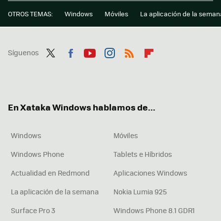
OTROS TEMAS:
Windows
Móviles
La aplicación de la seman
Síguenos
Twit
Fac
You
Inst
RSS
Flip
ter
ebo
tub
agr
boa
ok
e
am
rd
En Xataka Windows hablamos de...
Windows
Móviles
Windows Phone
Tablets e Híbridos
Actualidad en Redmond
Aplicaciones Windows
La aplicación de la semana
Nokia Lumia 925
Surface Pro 3
Windows Phone 8.1 GDR1