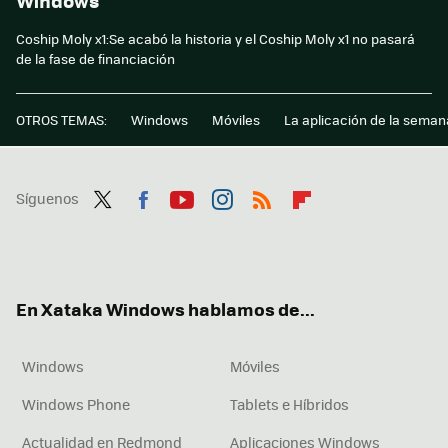
Windows
Coship Moly x1:Se acabó la historia y el Coship Moly x1 no pasará
de la fase de financiación
OTROS TEMAS:
Windows
Móviles
La aplicación de la seman
Síguenos
Twit
Fac
You
Inst
RSS
Flip
ter
ebo
tub
agr
boa
ok
e
am
rd
En Xataka Windows hablamos de...
Windows
Móviles
Windows Phone
Tablets e Híbridos
Actualidad en Redmond
Aplicaciones Windows