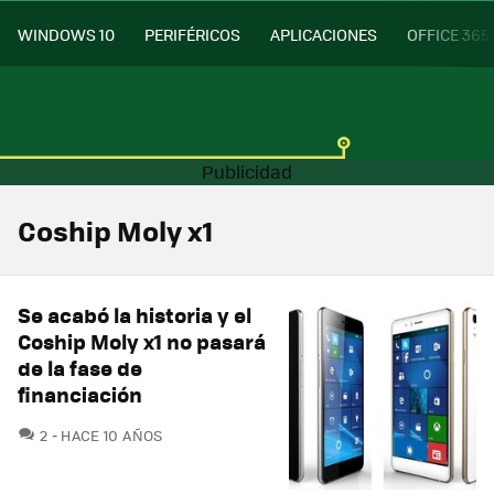
WINDOWS 10
PERIFÉRICOS
APLICACIONES
OFFICE 365
Coship Moly x1
Se acabó la historia y el
Coship Moly x1 no pasará
de la fase de
financiación
COMENTARIOS
2
HACE 10 AÑOS