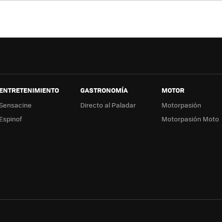
ter
ebo
tub
ag
ok
e
a
ENTRETENIMIENTO
GASTRONOMÍA
MOTOR
Sensacine
Directo al Paladar
Motorpasión
Espinof
Motorpasión Moto