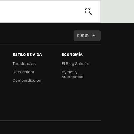
r
boa
m
rd
BUSCAR
SUBIR
ESTILO DE VIDA
ECONOMÍA
Trendencias
El Blog Salmón
Decoesfera
Pymes y
Autónomos
Compradiccion