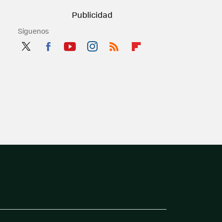
Síguenos
Twit
Fac
You
Inst
RSS
Flip
ter
ebo
tub
agr
boa
ok
e
am
rd