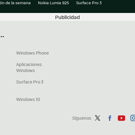
ión de la semana
Nokia Lumia 925
Surface Pro 3
..
Windows Phone
Aplicaciones
Windows
Surface Pro 3
Windows 10
Síguenos
Twit
Fac
You
In