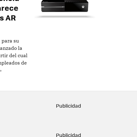
arece
s AR
 para su
canzado la
tir del cual
empleados de
»