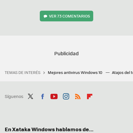
VER
73 COMENTARIOS
TEMAS DE INTERÉS
Mejores antivirus Windows 10
Atajos del 
Síguenos
Twit
Fac
You
Inst
RSS
Flip
ter
ebo
tub
agr
boa
ok
e
am
rd
En Xataka Windows hablamos de...