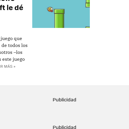
t le dé
 juego que
 de todos los
otros –los
 este juego
R MÁS »