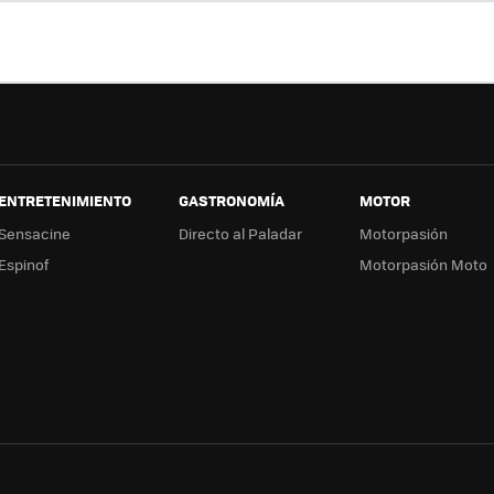
ter
ebo
tub
ag
ok
e
a
ENTRETENIMIENTO
GASTRONOMÍA
MOTOR
Sensacine
Directo al Paladar
Motorpasión
Espinof
Motorpasión Moto