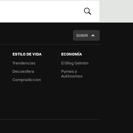
r
boa
m
rd
BUSCAR
SUBIR
ESTILO DE VIDA
ECONOMÍA
Trendencias
El Blog Salmón
Decoesfera
Pymes y
Autónomos
Compradiccion