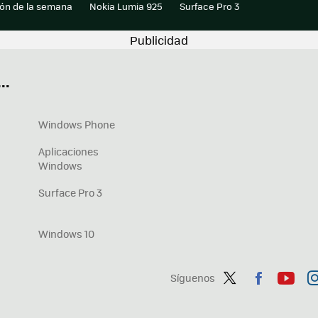
ión de la semana
Nokia Lumia 925
Surface Pro 3
..
Windows Phone
Aplicaciones
Windows
Surface Pro 3
Windows 10
Síguenos
Twit
Fac
You
In