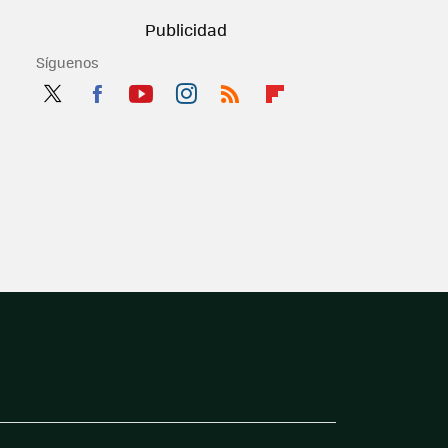
Síguenos
Twit
Fac
You
Inst
RSS
Flip
ter
ebo
tub
agr
boa
ok
e
am
rd