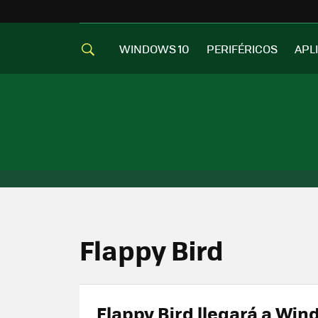
WINDOWS 10
PERIFÉRICOS
APL
Flappy Bird
Flappy Bird llegará a Wi