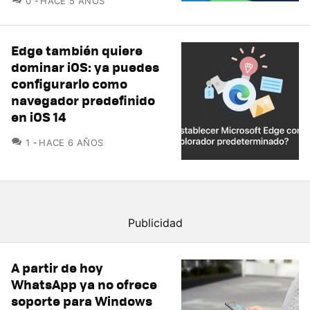
0
HACE 5 AÑOS
Edge también quiere
dominar iOS: ya puedes
configurarlo como
navegador predefinido
en iOS 14
COMENTARIOS
1
HACE 6 AÑOS
A partir de hoy
WhatsApp ya no ofrece
soporte para Windows