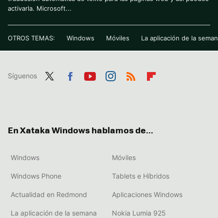
activarla. Microsoft...
OTROS TEMAS:
Windows
Móviles
La aplicación de la sema
Síguenos
Twit
Fac
You
Inst
RSS
Flip
ter
ebo
tub
agr
boa
ok
e
am
rd
En Xataka Windows hablamos de...
Windows
Móviles
Windows Phone
Tablets e Híbridos
Actualidad en Redmond
Aplicaciones Windows
La aplicación de la semana
Nokia Lumia 925