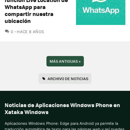
WhatsApp para
compartir nuestra
ubicación
COMENTARIOS
0
HACE 8 AÑOS
MÁS ANTIGUAS
»
ARCHIVO DE NOTICIAS
Noticias de Aplicaciones Windows Phone en
Xataka Windows
Aplicaciones Windows Phone: Edge para Android ya permite la
traducción automática de texto para las páginas web y así puedes