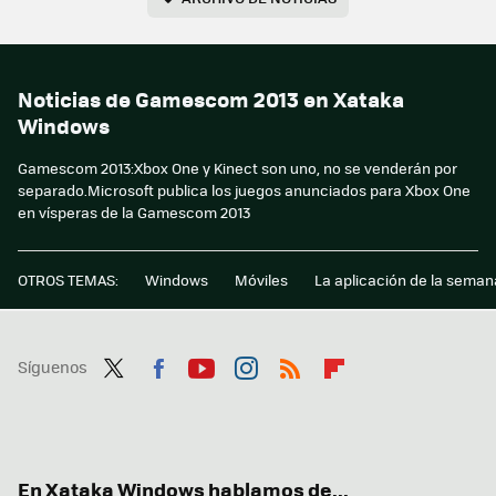
Noticias de Gamescom 2013 en Xataka
Windows
Gamescom 2013:Xbox One y Kinect son uno, no se venderán por
separado.Microsoft publica los juegos anunciados para Xbox One
en vísperas de la Gamescom 2013
OTROS TEMAS:
Windows
Móviles
La aplicación de la seman
Síguenos
Twit
Fac
You
Inst
RSS
Flip
ter
ebo
tub
agr
boa
ok
e
am
rd
En Xataka Windows hablamos de...