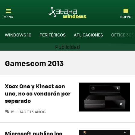
MENÚ
NUEVO
WINDOWS 10
PERIFÉRICOS
APLICACIONES
OFFICE 365
Gamescom 2013
Xbox One y Kinect son
uno, no se venderán por
separado
COMENTARIOS
15
HACE 13 AÑOS
Microsoft publica los