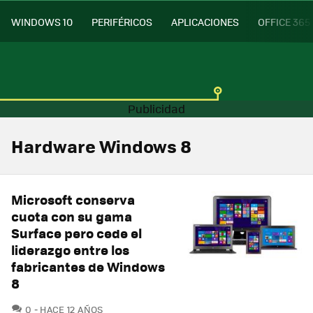
WINDOWS 10
PERIFÉRICOS
APLICACIONES
OFFICE 365
Hardware Windows 8
Microsoft conserva
cuota con su gama
Surface pero cede el
liderazgo entre los
fabricantes de Windows
8
COMENTARIOS
0
HACE 12 AÑOS