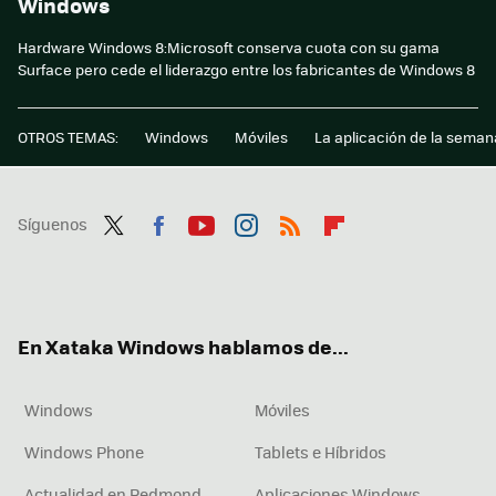
Windows
Hardware Windows 8:Microsoft conserva cuota con su gama
Surface pero cede el liderazgo entre los fabricantes de Windows 8
OTROS TEMAS:
Windows
Móviles
La aplicación de la seman
Síguenos
Twit
Fac
You
Inst
RSS
Flip
ter
ebo
tub
agr
boa
ok
e
am
rd
En Xataka Windows hablamos de...
Windows
Móviles
Windows Phone
Tablets e Híbridos
Actualidad en Redmond
Aplicaciones Windows