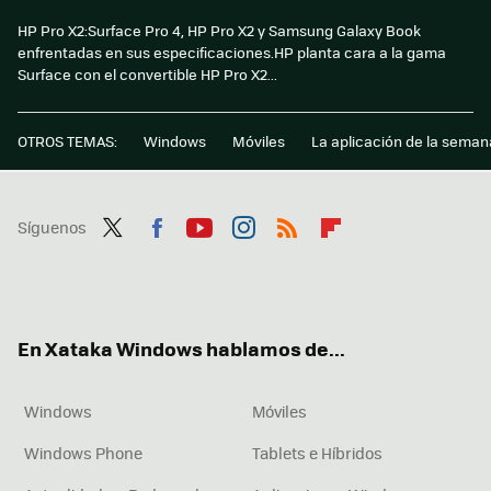
HP Pro X2:Surface Pro 4, HP Pro X2 y Samsung Galaxy Book
enfrentadas en sus especificaciones.HP planta cara a la gama
Surface con el convertible HP Pro X2...
OTROS TEMAS:
Windows
Móviles
La aplicación de la seman
Síguenos
Twit
Fac
You
Inst
RSS
Flip
ter
ebo
tub
agr
boa
ok
e
am
rd
En Xataka Windows hablamos de...
Windows
Móviles
Windows Phone
Tablets e Híbridos