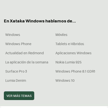
Twit
Fac
You
Inst
RSS
Flip
ter
ebo
tub
agr
boa
ok
e
am
rd
En Xataka Windows hablamos de...
Windows
Móviles
Windows Phone
Tablets e Híbridos
Actualidad en Redmond
Aplicaciones Windows
La aplicación de la semana
Nokia Lumia 925
Surface Pro 3
Windows Phone 8.1 GDR1
Lumia Denim
Windows 10
VER MÁS TEMAS