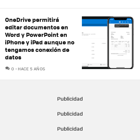
OneDrive permitirá
editar documentos en
Word y PowerPoint en
iPhone y iPad aunque no
tengamos conexión de
datos
COMENTARIOS
0
HACE 5 AÑOS