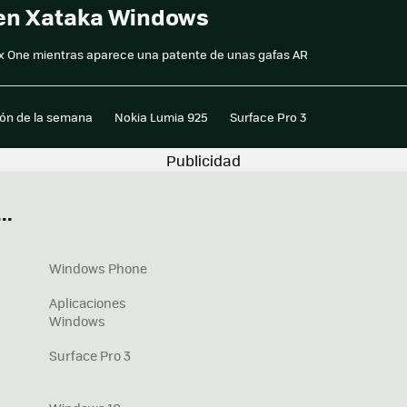
 en Xataka Windows
ox One mientras aparece una patente de unas gafas AR
ión de la semana
Nokia Lumia 925
Surface Pro 3
..
Windows Phone
Aplicaciones
Windows
Surface Pro 3