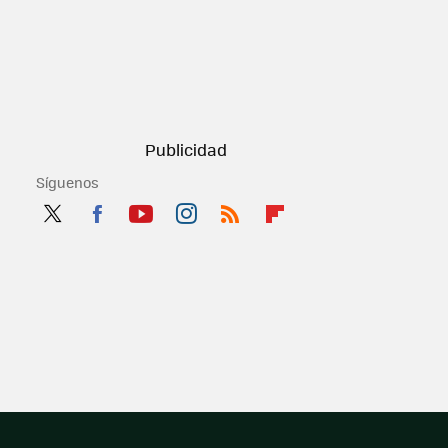
Síguenos
Twit
Fac
You
Inst
RSS
Flip
ter
ebo
tub
agr
boa
ok
e
am
rd