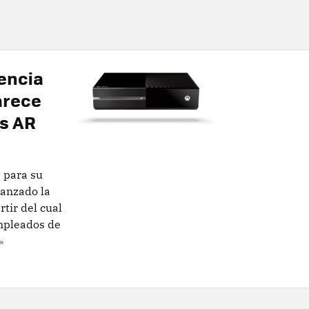
encia
arece
s AR
 para su
canzado la
tir del cual
empleados de
»