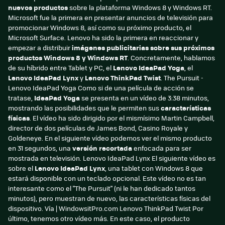
nuevos productos
sobre la plataforma Windows 8 y Windows RT.
Microsoft fue la primera en presentar anuncios de televisión para
promocionar Windows 8, así como su próximo producto, el
Microsoft Surface. Lenovo ha sido la primera en reaccionar y
empezar a distribuir
imágenes publicitarias sobre sus próximos
productos Windows 8 y Windows RT
. Concretamente, hablamos
de su híbrido entre Tablet y PC, el
Lenovo IdeaPad Yoga
, el
Lenovo IdeaPad Lynx
y
Lenovo ThinkPad Twist
. The Pursuit -
Lenovo IdeaPad Yoga Como si de una película de acción se
tratase,
IdeaPad Yoga
se presenta en un vídeo de 3:38 minutos,
mostrando las posibilidades que le permiten sus
características
físicas
. El vídeo ha sido dirigido por el mismísimo Martin Campbell,
director de dos películas de James Bond, Casino Royale y
Goldeneye. En el siguiente vídeo podemos ver el mismo producto
en 31 segundos, una
versión recortada
enfocada para ser
mostrada en televisión. Lenovo IdeaPad Lynx El siguiente vídeo es
sobre el
Lenovo IdeaPad Lynx
, una tablet con Windows 8 que
estará disponible con un teclado opcional. Este vídeo no es tan
interesante como el "The Pursuit" (ni le han dedicado tantos
minutos), pero muestran de nuevo, las características físicas del
dispositivo. Vía | WindowsitPro.com Lenovo ThinkPad Twist Por
último, tenemos otro vídeo más. En este caso, el producto