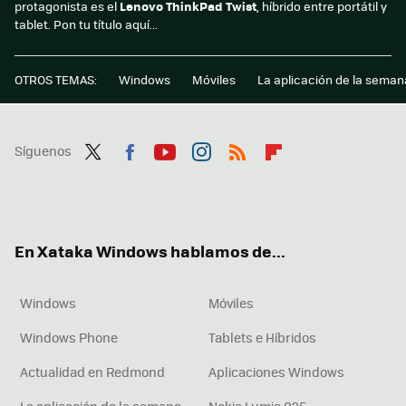
protagonista es el
Lenovo ThinkPad Twist
, híbrido entre portátil y
tablet. Pon tu título aquí...
OTROS TEMAS:
Windows
Móviles
La aplicación de la seman
Síguenos
Twit
Fac
You
Inst
RSS
Flip
ter
ebo
tub
agr
boa
ok
e
am
rd
En Xataka Windows hablamos de...
Windows
Móviles
Windows Phone
Tablets e Híbridos
Actualidad en Redmond
Aplicaciones Windows
La aplicación de la semana
Nokia Lumia 925