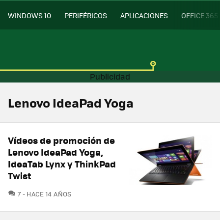
WINDOWS 10
PERIFÉRICOS
APLICACIONES
OFFICE 365
Lenovo IdeaPad Yoga
Vídeos de promoción de
Lenovo IdeaPad Yoga,
IdeaTab Lynx y ThinkPad
Twist
COMENTARIOS
7
HACE 14 AÑOS