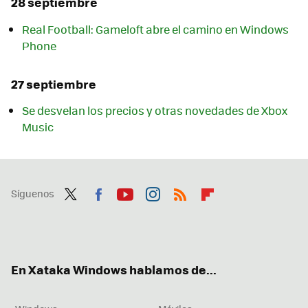
28 septiembre
Real Football: Gameloft abre el camino en Windows
Phone
27 septiembre
Se desvelan los precios y otras novedades de Xbox
Music
Síguenos
Twit
Fac
You
Inst
RSS
Flip
ter
ebo
tub
agr
boa
ok
e
am
rd
En Xataka Windows hablamos de...