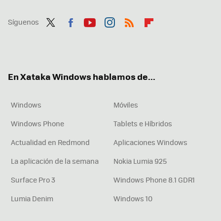
Síguenos
Twit
Fac
You
Inst
RSS
Flip
ter
ebo
tub
agr
boa
ok
e
am
rd
En Xataka Windows hablamos de...
Windows
Móviles
Windows Phone
Tablets e Híbridos
Actualidad en Redmond
Aplicaciones Windows
La aplicación de la semana
Nokia Lumia 925
Surface Pro 3
Windows Phone 8.1 GDR1
Lumia Denim
Windows 10