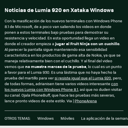
Noticias de Lumia 920 en Xataka Windows
Con la masificación de los nuevos terminales con Windows Phone
8.1 de Microsoft, de a poco van saliendo los videos en donde
ponen a estos terminales bajo pruebas para demostrar su
resistencia y velocidad. En esta oportunidad llega un video en
donde el creador empieza a
jugar al Fruit Ninja con un cuchillo
.
Al parecer la pantalla sigue manteniendo esa sensibilidad
característica en los productos de gama alta de Nokia, ya que se
maneja relativamente bien con el cuchillo. Y al final del video
vemos que
no muestra marcas de la prueba
, lo cual es un punto
a favor para el Lumia 930. Es una lástima que no haya hecho la
prueba del martillo para ver
si resiste igual que el Lumia 920
, pero,
de todas formas, adrianisen tiene varios videos interesante
con
los nuevos Lumia con Windows Phone 8.1
, así que no duden visitar
su canal. Ojala PhoneBuff, que hace las pruebas más severas,
lance pronto videos de este estilo. Via |
PhoneArena
OTROS TEMAS:
Windows
Móviles
La aplicación de la seman