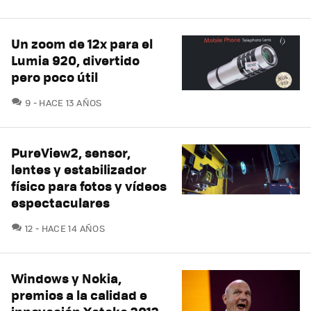
Un zoom de 12x para el
Lumia 920, divertido
pero poco útil
COMENTARIOS
9
HACE 13 AÑOS
PureView2, sensor,
lentes y estabilizador
físico para fotos y vídeos
espectaculares
COMENTARIOS
12
HACE 14 AÑOS
Windows y Nokia,
premios a la calidad e