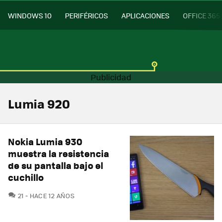
WINDOWS 10
PERIFÉRICOS
APLICACIONES
OFFICE 365
Lumia 920
Nokia Lumia 930
muestra la resistencia
de su pantalla bajo el
cuchillo
COMENTARIOS
21
HACE 12 AÑOS