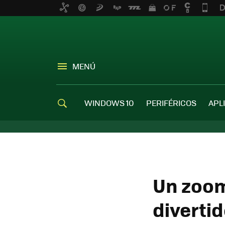
MENÚ
WINDOWS 10
PERIFÉRICOS
APL
Un zoom
divertid