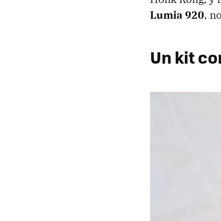
Lumia 920
, n
Un kit c