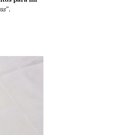
ras
”.