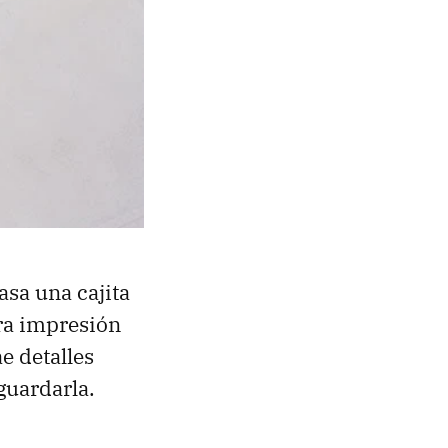
asa una cajita
ra impresión
ae detalles
guardarla.