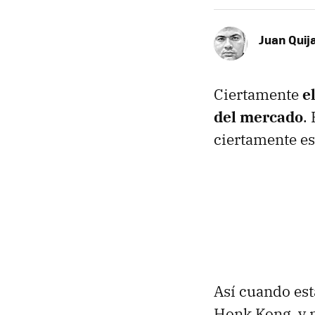
Juan Quij
Ciertamente
e
del mercado
.
ciertamente es
Así cuando est
Honk Kong, y 