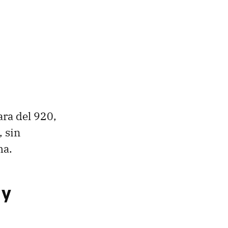
ara del 920,
 sin
ma.
 y