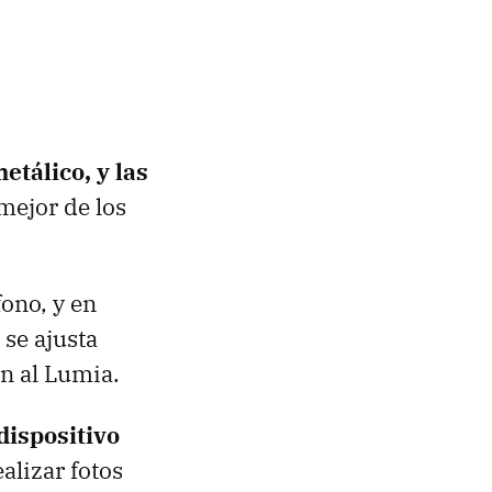
etálico, y las
mejor de los
fono, y en
 se ajusta
ón al Lumia.
dispositivo
alizar fotos