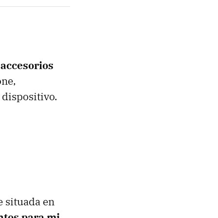
 accesorios
one,
 dispositivo.
 situada en
ntos para mi