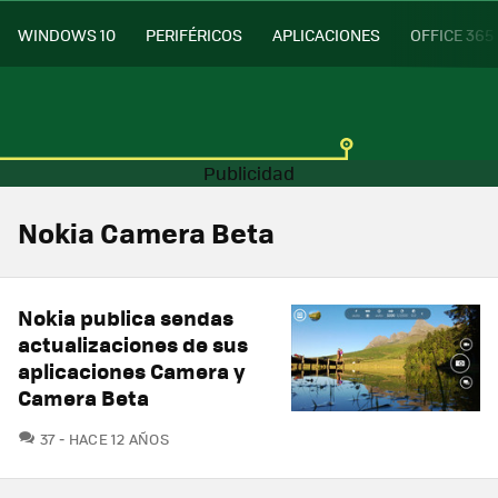
WINDOWS 10
PERIFÉRICOS
APLICACIONES
OFFICE 365
Nokia Camera Beta
Nokia publica sendas
actualizaciones de sus
aplicaciones Camera y
Camera Beta
COMENTARIOS
37
HACE 12 AÑOS