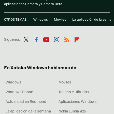
aplicaciones Camera y Camera Beta
OTROS TEMAS:
Windows
Móviles
La aplicación de la seman
Síguenos
Twit
Fac
You
Inst
RSS
Flip
ter
ebo
tub
agr
boa
ok
e
am
rd
En Xataka Windows hablamos de...
Windows
Móviles
Windows Phone
Tablets e Híbridos
Actualidad en Redmond
Aplicaciones Windows
La aplicación de la semana
Nokia Lumia 925