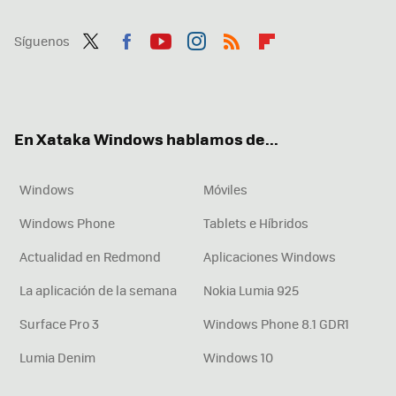
Síguenos
Twit
Fac
You
Inst
RSS
Flip
ter
ebo
tub
agr
boa
ok
e
am
rd
En Xataka Windows hablamos de...
Windows
Móviles
Windows Phone
Tablets e Híbridos
Actualidad en Redmond
Aplicaciones Windows
La aplicación de la semana
Nokia Lumia 925
Surface Pro 3
Windows Phone 8.1 GDR1
Lumia Denim
Windows 10