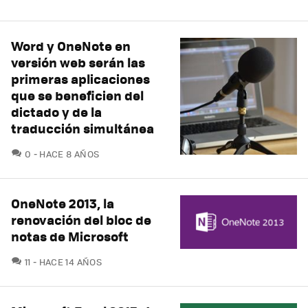
Word y OneNote en
versión web serán las
primeras aplicaciones
que se beneficien del
dictado y de la
traducción simultánea
COMENTARIOS
0
HACE 8 AÑOS
OneNote 2013, la
renovación del bloc de
notas de Microsoft
COMENTARIOS
11
HACE 14 AÑOS