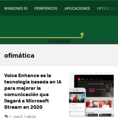
WINDOWS 10
PERIFÉRICOS
APLICACIONES
OFFICE 365
ofimática
Voice Enhance es la
tecnología basada en IA
para mejorar la
comunicación que
llegará a Microsoft
Stream en 2020
COMENTARIOS
1
HACE 7 AÑOS