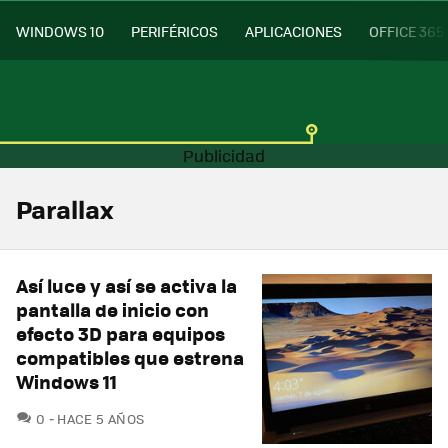
WINDOWS 10
PERIFÉRICOS
APLICACIONES
OFFICE 365
Parallax
Así luce y así se activa la
pantalla de inicio con
efecto 3D para equipos
compatibles que estrena
Windows 11
COMENTARIOS
0
HACE 5 AÑOS