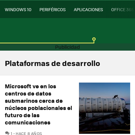
WINDOWS 10
PERIFÉRICOS
APLICACIONES
OFFICE 365
Plataformas de desarrollo
Microsoft ve en los
centros de datos
submarinos cerca de
núcleos poblacionales el
futuro de las
comunicaciones
COMENTARIOS
1
HACE 8 AÑOS