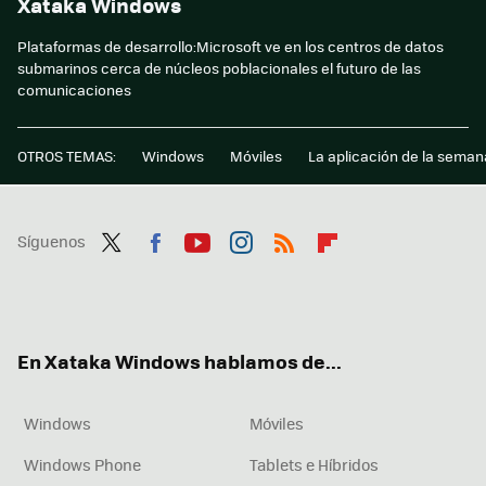
Xataka Windows
Plataformas de desarrollo:Microsoft ve en los centros de datos
submarinos cerca de núcleos poblacionales el futuro de las
comunicaciones
OTROS TEMAS:
Windows
Móviles
La aplicación de la seman
Síguenos
Twit
Fac
You
Inst
RSS
Flip
ter
ebo
tub
agr
boa
ok
e
am
rd
En Xataka Windows hablamos de...
Windows
Móviles
Windows Phone
Tablets e Híbridos