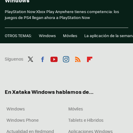
Windows
PlayStation Now:Xbox Play Anywhere tienes competencia: los
juegos de PS4 llegan ahora a PlayStation Now
OTROS TEMAS:
Windows
Móviles
La aplicación de la seman
Síguenos
Twit
Fac
You
Inst
RSS
Flip
ter
ebo
tub
agr
boa
ok
e
am
rd
En Xataka Windows hablamos de...
Windows
Móviles
Windows Phone
Tablets e Híbridos
Actualidad en Redmond
Aplicaciones Windows