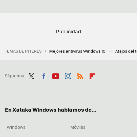
TEMAS DE INTERÉS
Mejores antivirus Windows 10
Atajos del 
Síguenos
Twit
Fac
You
Inst
RSS
Flip
ter
ebo
tub
agr
boa
ok
e
am
rd
En Xataka Windows hablamos de...
Windows
Móviles