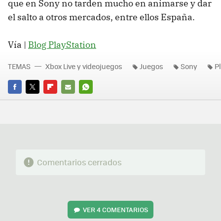
que en Sony no tarden mucho en animarse y dar
el salto a otros mercados, entre ellos España.
Vía |
Blog PlayStation
TEMAS
Xbox Live y videojuegos
Juegos
Sony
P
FACEBOOK
TWITTER
FLIPBOARD
E-
WHATSAPP
MAIL
Comentarios cerrados
VER
4 COMENTARIOS