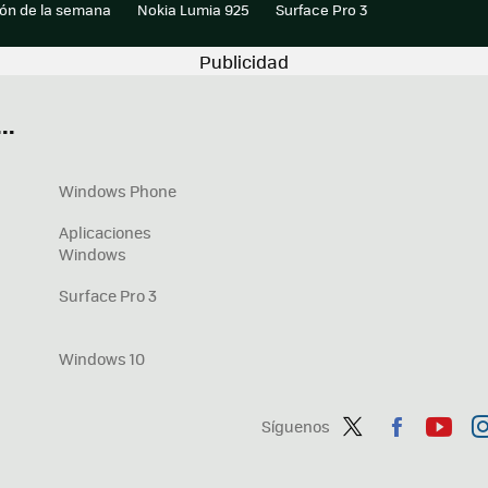
ión de la semana
Nokia Lumia 925
Surface Pro 3
..
Windows Phone
Aplicaciones
Windows
Surface Pro 3
Windows 10
Síguenos
Twit
Fac
You
In