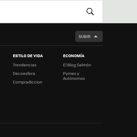
r
boa
m
rd
BUSCAR
SUBIR
ESTILO DE VIDA
ECONOMÍA
Trendencias
El Blog Salmón
Decoesfera
Pymes y
Autónomos
Compradiccion