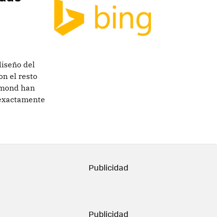
iseño del
on el resto
edmond han
 exactamente