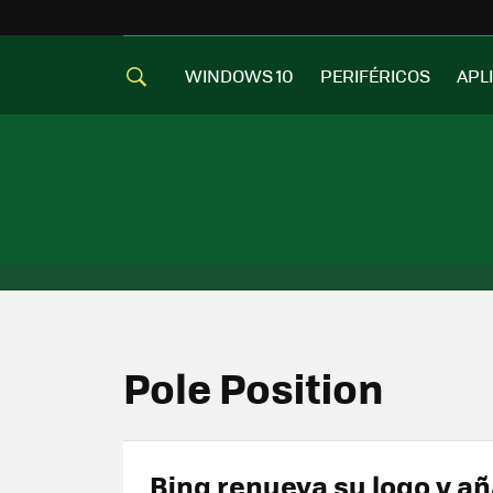
WINDOWS 10
PERIFÉRICOS
APL
Pole Position
Bing renueva su logo y a