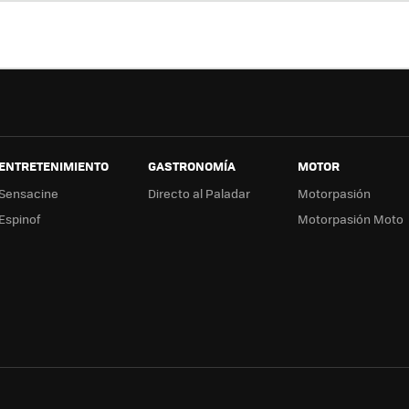
ter
ebo
tub
ag
ok
e
a
ENTRETENIMIENTO
GASTRONOMÍA
MOTOR
Sensacine
Directo al Paladar
Motorpasión
Espinof
Motorpasión Moto