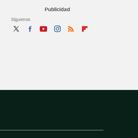
Síguenos
Twit
Fac
You
Inst
RSS
Flip
ter
ebo
tub
agr
boa
ok
e
am
rd