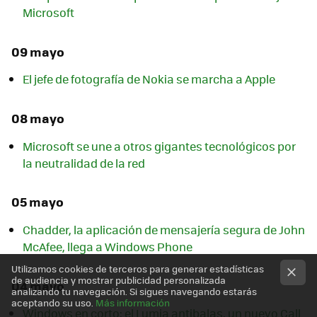
Microsoft
09 mayo
El jefe de fotografía de Nokia se marcha a Apple
08 mayo
Microsoft se une a otros gigantes tecnológicos por
la neutralidad de la red
05 mayo
Chadder, la aplicación de mensajería segura de John
McAfee, llega a Windows Phone
Utilizamos cookies de terceros para generar estadísticas
de audiencia y mostrar publicidad personalizada
04 mayo
analizando tu navegación. Si sigues navegando estarás
aceptando su uso.
Más información
Windows en corto: el Lumia antibalas, un nuevo Call