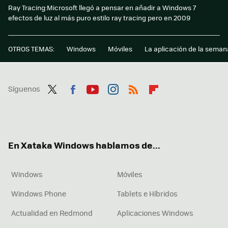
Ray Tracing:Microsoft llegó a pensar en añadir a Windows 7
efectos de luz al más puro estilo ray tracing pero en 2009
OTROS TEMAS:
Windows
Móviles
La aplicación de la seman
Síguenos
Twit
Fac
You
Inst
RSS
Flip
ter
ebo
tub
agr
boa
ok
e
am
rd
En Xataka Windows hablamos de...
Windows
Móviles
Windows Phone
Tablets e Híbridos
Actualidad en Redmond
Aplicaciones Windows