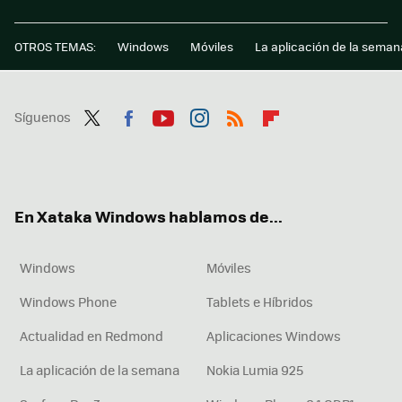
OTROS TEMAS:
Windows
Móviles
La aplicación de la seman
Síguenos
Twit
Fac
You
Inst
RSS
Flip
ter
ebo
tub
agr
boa
ok
e
am
rd
En Xataka Windows hablamos de...
Windows
Móviles
Windows Phone
Tablets e Híbridos
Actualidad en Redmond
Aplicaciones Windows
La aplicación de la semana
Nokia Lumia 925