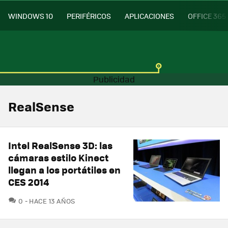
WINDOWS 10
PERIFÉRICOS
APLICACIONES
OFFICE 365
RealSense
Intel RealSense 3D: las
cámaras estilo Kinect
llegan a los portátiles en
CES 2014
COMENTARIOS
0
HACE 13 AÑOS