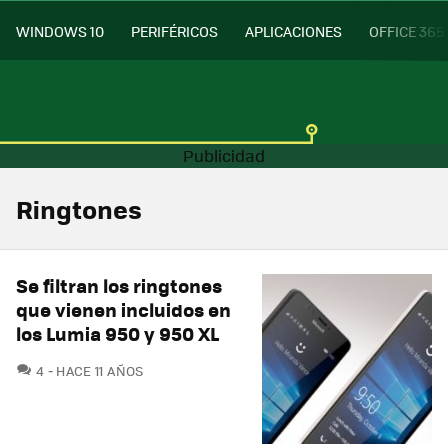
WINDOWS 10
PERIFÉRICOS
APLICACIONES
OFFICE 365
Ringtones
Se filtran los ringtones
que vienen incluidos en
los Lumia 950 y 950 XL
COMENTARIOS
4
HACE 11 AÑOS