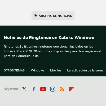
ARCHIVO DE NOTICIAS
Noticias de Ringtones en Xataka Windows
Ringtones:Se filtran los ringtones que vienen incluidos en los
Lumia 950 y 950 XL.30 ringtones disponibles para descargar en el
perfil de SoundCloud de..
OTROS TEMAS:
Windows
Móviles
La aplicación de la seman
Síguenos
Twit
Fac
You
Inst
RSS
Flip
ter
ebo
tub
agr
boa