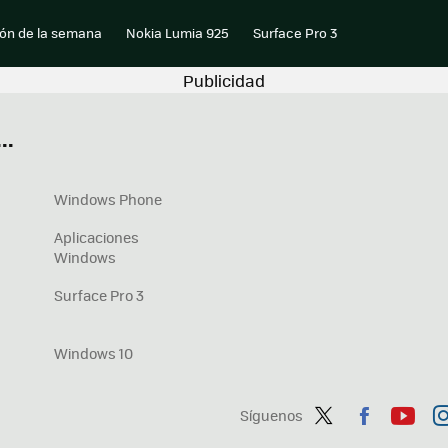
ión de la semana
Nokia Lumia 925
Surface Pro 3
..
Windows Phone
Aplicaciones
Windows
Surface Pro 3
Windows 10
Síguenos
Twit
Fac
You
In