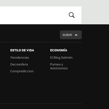
r
boa
m
rd
BUSCAR
SUBIR
ESTILO DE VIDA
ECONOMÍA
Trendencias
El Blog Salmón
Decoesfera
Pymes y
Autónomos
Compradiccion