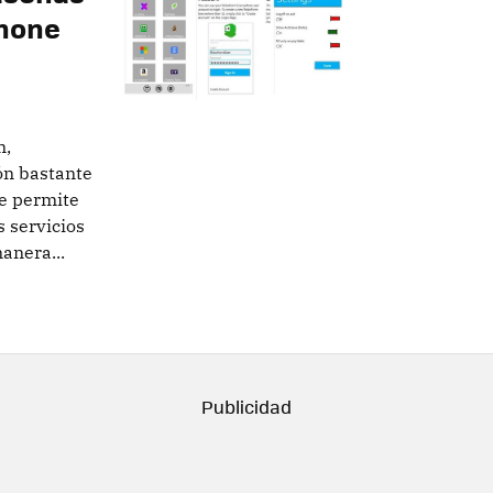
Phone
m,
ón bastante
e permite
 servicios
anera...