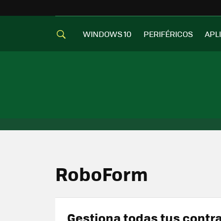
WINDOWS 10
PERIFÉRICOS
APL
RoboForm
Gestiona todas tus contr