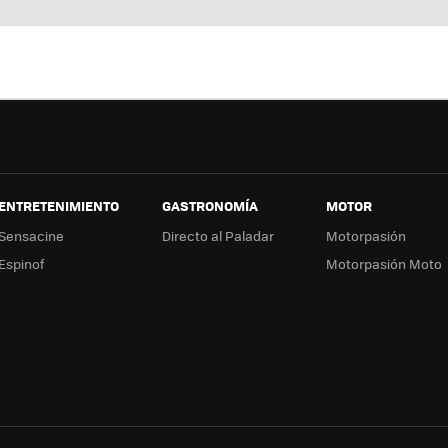
ter
ebo
tub
ag
ok
e
a
ENTRETENIMIENTO
GASTRONOMÍA
MOTOR
Sensacine
Directo al Paladar
Motorpasión
Espinof
Motorpasión Moto