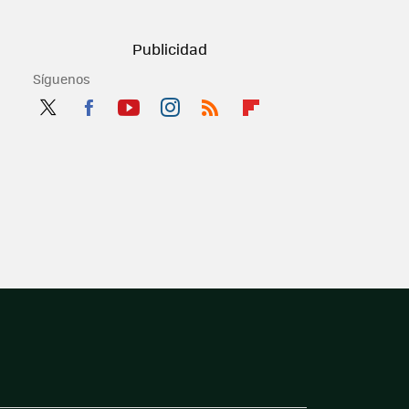
Síguenos
Twit
Fac
You
Inst
RSS
Flip
ter
ebo
tub
agr
boa
ok
e
am
rd