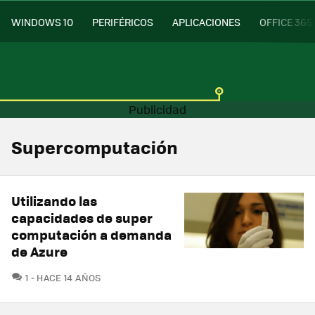
WINDOWS 10
PERIFÉRICOS
APLICACIONES
OFFICE 365
Supercomputación
Utilizando las
capacidades de super
computación a demanda
de Azure
COMENTARIOS
1
HACE 14 AÑOS