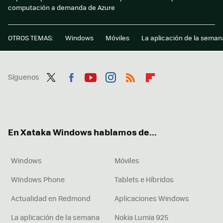
computación a demanda de Azure
OTROS TEMAS:
Windows
Móviles
La aplicación de la seman
Síguenos
Twit
Fac
You
Inst
RSS
Flip
ter
ebo
tub
agr
boa
ok
e
am
rd
En Xataka Windows hablamos de...
Windows
Móviles
Windows Phone
Tablets e Híbridos
Actualidad en Redmond
Aplicaciones Windows
La aplicación de la semana
Nokia Lumia 925