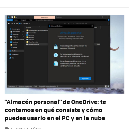
"Almacén personal" de OneDrive: te
contamos en qué consiste y cómo
puedes usarlo en el PC y en la nube
COMENTARIOS
3
HACE 5 AÑOS