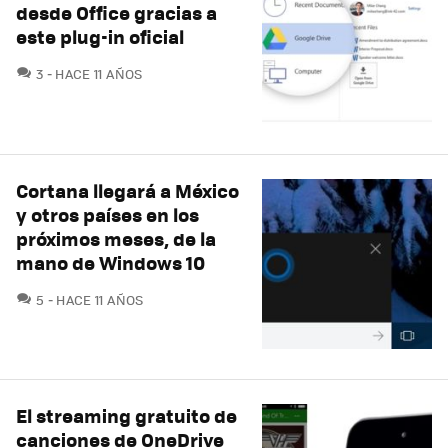
desde Office gracias a
este plug-in oficial
COMENTARIOS
3
HACE 11 AÑOS
Cortana llegará a México
y otros países en los
próximos meses, de la
mano de Windows 10
COMENTARIOS
5
HACE 11 AÑOS
El streaming gratuito de
canciones de OneDrive