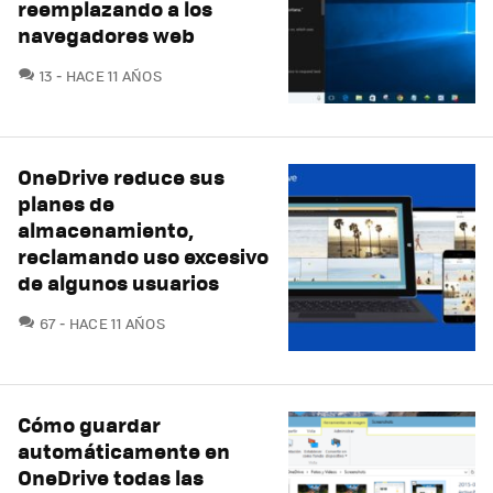
reemplazando a los
navegadores web
COMENTARIOS
13
HACE 11 AÑOS
OneDrive reduce sus
planes de
almacenamiento,
reclamando uso excesivo
de algunos usuarios
COMENTARIOS
67
HACE 11 AÑOS
Cómo guardar
automáticamente en
OneDrive todas las