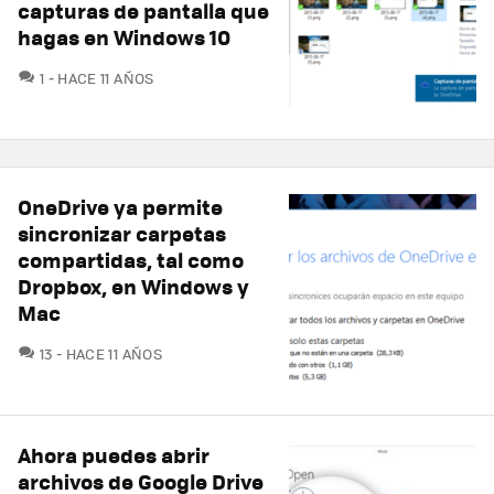
capturas de pantalla que
hagas en Windows 10
COMENTARIOS
1
HACE 11 AÑOS
OneDrive ya permite
sincronizar carpetas
compartidas, tal como
Dropbox, en Windows y
Mac
COMENTARIOS
13
HACE 11 AÑOS
Ahora puedes abrir
archivos de Google Drive