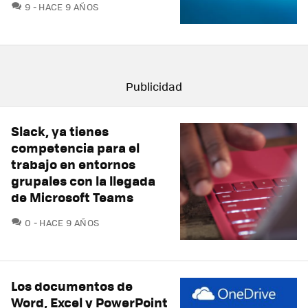
COMENTARIOS
9
HACE 9 AÑOS
Slack, ya tienes
competencia para el
trabajo en entornos
grupales con la llegada
de Microsoft Teams
COMENTARIOS
0
HACE 9 AÑOS
Los documentos de
Word, Excel y PowerPoint