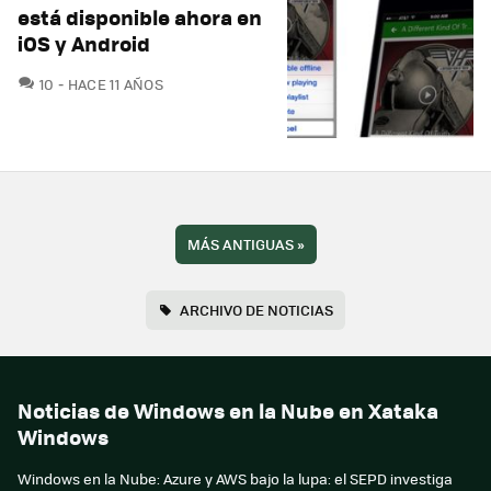
está disponible ahora en
iOS y Android
COMENTARIOS
10
HACE 11 AÑOS
MÁS ANTIGUAS
»
ARCHIVO DE NOTICIAS
Noticias de Windows en la Nube en Xataka
Windows
Windows en la Nube: Azure y AWS bajo la lupa: el SEPD investiga