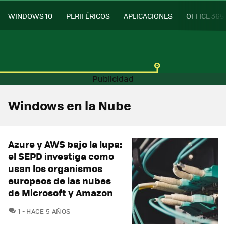
WINDOWS 10
PERIFÉRICOS
APLICACIONES
OFFICE 365
Windows en la Nube
Azure y AWS bajo la lupa:
el SEPD investiga como
usan los organismos
europeos de las nubes
de Microsoft y Amazon
COMENTARIOS
1
HACE 5 AÑOS