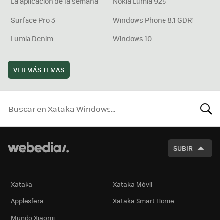
La aplicación de la semana
Nokia Lumia 925
Surface Pro 3
Windows Phone 8.1 GDR1
Lumia Denim
Windows 10
VER MÁS TEMAS
BUSCA
SUBIR
Xataka
Xataka Móvil
Applesfera
Xataka Smart Home
Mundo Xiaomi