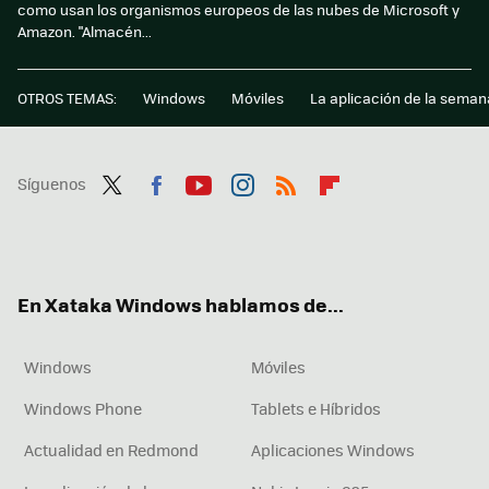
como usan los organismos europeos de las nubes de Microsoft y
Amazon. "Almacén...
OTROS TEMAS:
Windows
Móviles
La aplicación de la seman
Síguenos
Twit
Fac
You
Inst
RSS
Flip
ter
ebo
tub
agr
boa
ok
e
am
rd
En Xataka Windows hablamos de...
Windows
Móviles
Windows Phone
Tablets e Híbridos
Actualidad en Redmond
Aplicaciones Windows