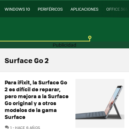
WINDOWS 10
PERIFÉRICOS
APLICACIONES
OFFICE 365
Surface Go 2
Para iFixit, la Surface Go
2 es difícil de reparar,
pero mejora a la Surface
Go original y a otros
modelos de la gama
Surface
COMENTARIOS
1
HACE 6 AÑOS