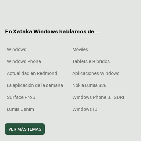
Twit
Fac
You
Inst
RSS
Flip
ter
ebo
tub
agr
boa
ok
e
am
rd
En Xataka Windows hablamos de...
Windows
Móviles
Windows Phone
Tablets e Híbridos
Actualidad en Redmond
Aplicaciones Windows
La aplicación de la semana
Nokia Lumia 925
Surface Pro 3
Windows Phone 8.1 GDR1
Lumia Denim
Windows 10
VER MÁS TEMAS