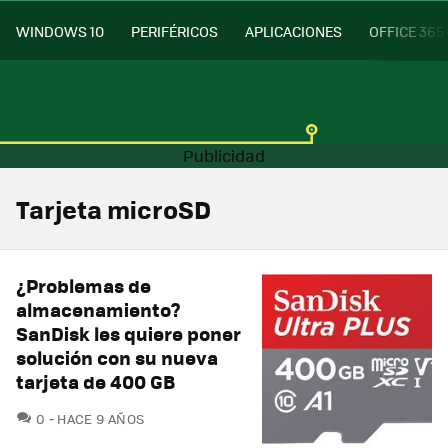
WINDOWS 10
PERIFÉRICOS
APLICACIONES
OFFICE 365
Tarjeta microSD
¿Problemas de
almacenamiento?
SanDisk les quiere poner
solución con su nueva
tarjeta de 400 GB
COMENTARIOS
0
HACE 9 AÑOS