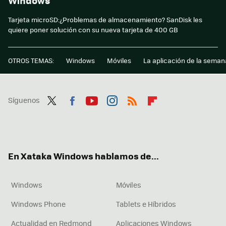
Windows
Tarjeta microSD:¿Problemas de almacenamiento? SanDisk les
quiere poner solución con su nueva tarjeta de 400 GB
OTROS TEMAS:
Windows
Móviles
La aplicación de la seman
Síguenos
Twit
Fac
You
Inst
RSS
Flip
ter
ebo
tub
agr
boa
ok
e
am
rd
En Xataka Windows hablamos de...
Windows
Móviles
Windows Phone
Tablets e Híbridos
Actualidad en Redmond
Aplicaciones Windows