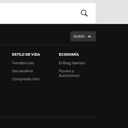
r
boa
m
rd
BUSCAR
SUBIR
ESTILO DE VIDA
ECONOMÍA
Trendencias
El Blog Salmón
Decoesfera
Pymes y
Autónomos
Compradiccion