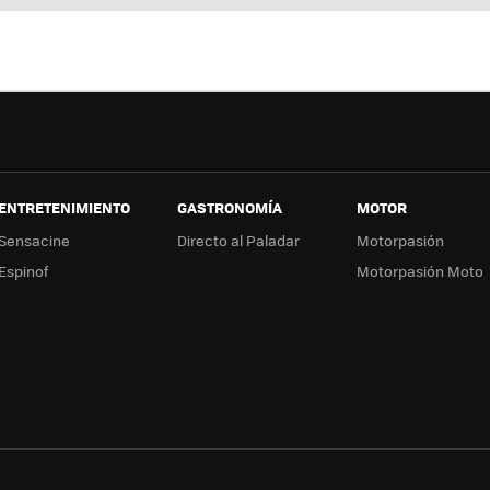
ter
ebo
tub
ag
ok
e
a
ENTRETENIMIENTO
GASTRONOMÍA
MOTOR
Sensacine
Directo al Paladar
Motorpasión
Espinof
Motorpasión Moto