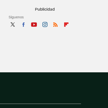
Síguenos
Twit
Fac
You
Inst
RSS
Flip
ter
ebo
tub
agr
boa
ok
e
am
rd