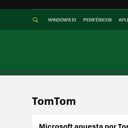
WINDOWS 10
PERIFÉRICOS
APL
TomTom
Microsoft apuesta por T