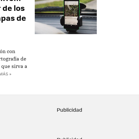
 de los
apas de
ión con
tografía de
 que sirva a
MÁS »