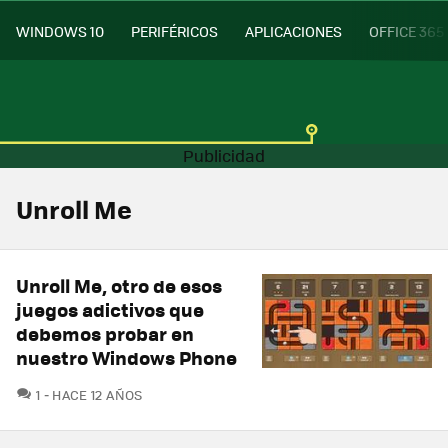
WINDOWS 10
PERIFÉRICOS
APLICACIONES
OFFICE 365
Unroll Me
Unroll Me, otro de esos
juegos adictivos que
debemos probar en
nuestro Windows Phone
COMENTARIOS
1
HACE 12 AÑOS