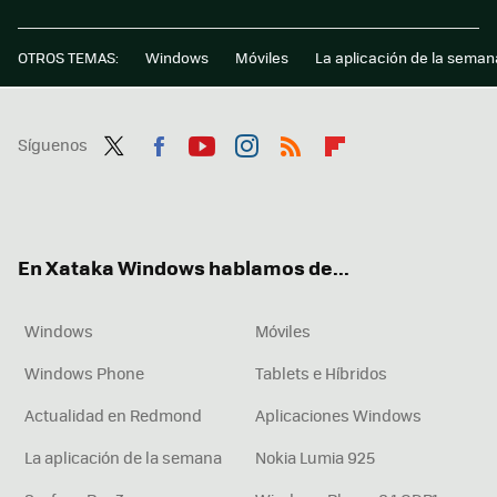
OTROS TEMAS:
Windows
Móviles
La aplicación de la seman
Síguenos
Twit
Fac
You
Inst
RSS
Flip
ter
ebo
tub
agr
boa
ok
e
am
rd
En Xataka Windows hablamos de...
Windows
Móviles
Windows Phone
Tablets e Híbridos
Actualidad en Redmond
Aplicaciones Windows
La aplicación de la semana
Nokia Lumia 925