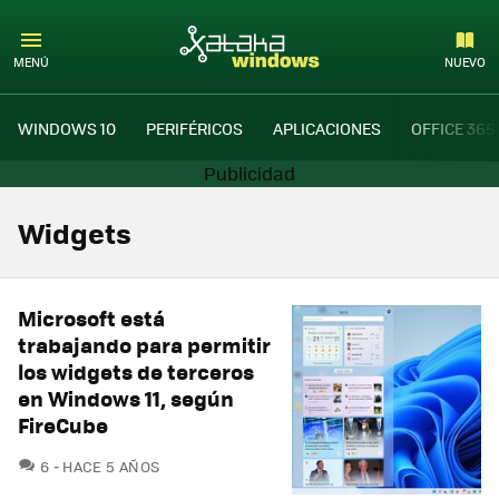
MENÚ
NUEVO
WINDOWS 10
PERIFÉRICOS
APLICACIONES
OFFICE 365
Widgets
Microsoft está
trabajando para permitir
los widgets de terceros
en Windows 11, según
FireCube
COMENTARIOS
6
HACE 5 AÑOS