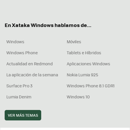
Twit
Fac
You
Inst
RSS
Flip
ter
ebo
tub
agr
boa
ok
e
am
rd
En Xataka Windows hablamos de...
Windows
Móviles
Windows Phone
Tablets e Híbridos
Actualidad en Redmond
Aplicaciones Windows
La aplicación de la semana
Nokia Lumia 925
Surface Pro 3
Windows Phone 8.1 GDR1
Lumia Denim
Windows 10
VER MÁS TEMAS