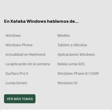
Twit
Fac
You
Inst
RSS
Flip
ter
ebo
tub
agr
boa
ok
e
am
rd
En Xataka Windows hablamos de...
Windows
Móviles
Windows Phone
Tablets e Híbridos
Actualidad en Redmond
Aplicaciones Windows
La aplicación de la semana
Nokia Lumia 925
Surface Pro 3
Windows Phone 8.1 GDR1
Lumia Denim
Windows 10
VER MÁS TEMAS