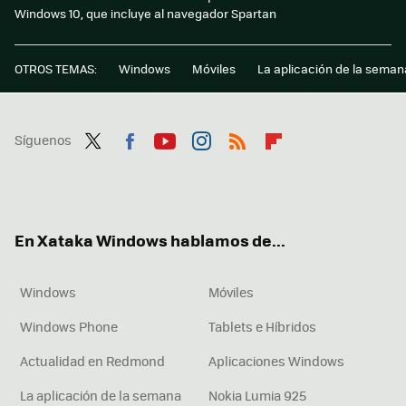
Windows 10, que incluye al navegador Spartan
OTROS TEMAS:
Windows
Móviles
La aplicación de la seman
Síguenos
Twit
Fac
You
Inst
RSS
Flip
ter
ebo
tub
agr
boa
ok
e
am
rd
En Xataka Windows hablamos de...
Windows
Móviles
Windows Phone
Tablets e Híbridos
Actualidad en Redmond
Aplicaciones Windows
La aplicación de la semana
Nokia Lumia 925