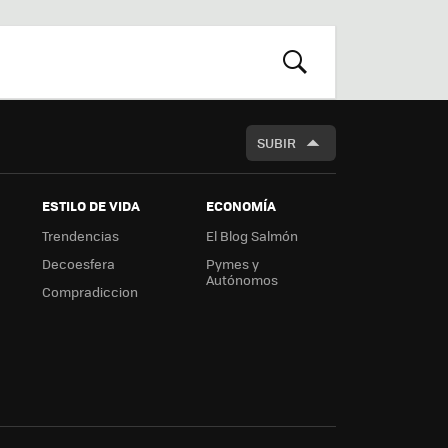
r
boa
m
rd
BUSCAR
SUBIR
ESTILO DE VIDA
ECONOMÍA
Trendencias
El Blog Salmón
Decoesfera
Pymes y
Autónomos
Compradiccion