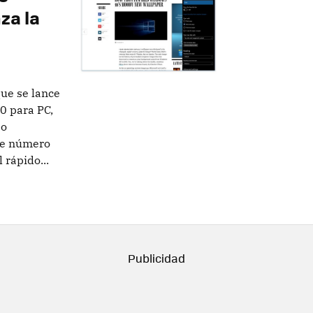
za la
ue se lance
0 para PC,
 o
de número
 rápido...