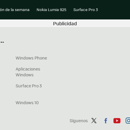
ión de la semana
Nokia Lumia 925
Surface Pro 3
..
Windows Phone
Aplicaciones
Windows
Surface Pro 3
Windows 10
Síguenos
Twit
Fac
You
In