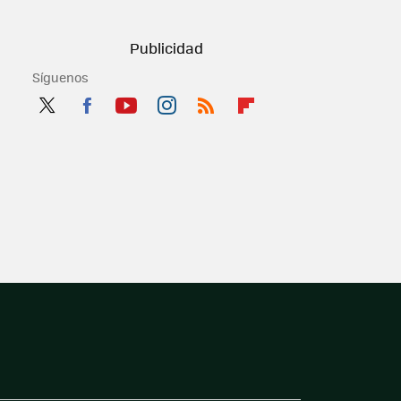
Síguenos
Twit
Fac
You
Inst
RSS
Flip
ter
ebo
tub
agr
boa
ok
e
am
rd