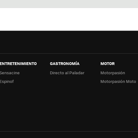
ter
ebo
tub
ag
ok
e
a
ENTRETENIMIENTO
GASTRONOMÍA
MOTOR
Sensacine
Directo al Paladar
Motorpasión
Espinof
Motorpasión Moto