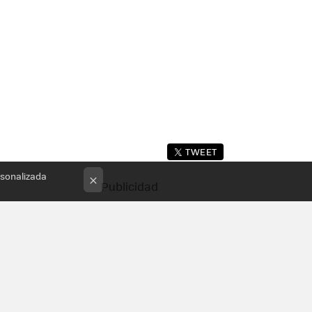
TWEET
rsonalizada
×