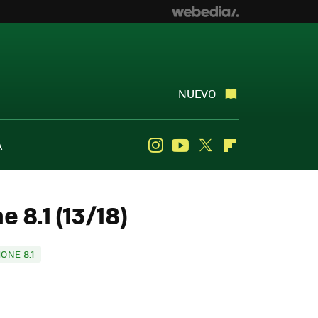
NUEVO
A
Instagram
Youtube
Twitter
Flipboard
 8.1 (13/18)
ONE 8.1