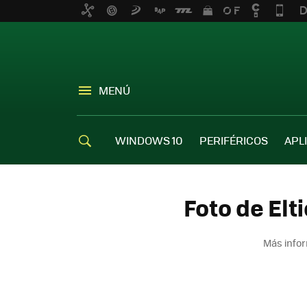
MENÚ
WINDOWS 10
PERIFÉRICOS
APL
Foto de Elt
Más infor