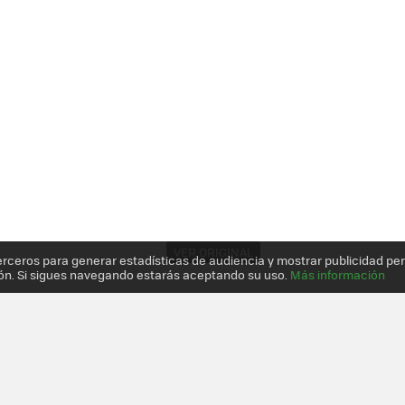
VER ORIGINAL
erceros para generar estadísticas de audiencia y mostrar publicidad pe
ón. Si sigues navegando estarás aceptando su uso.
Más información
R BLUETOOTH DESKTOP, UN COMBO TECLADO-MOUSE PREMIUM PARA