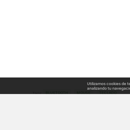
Utilizamos cookies de t
analizando tu navegaci
BLUETOOTH
MOUSE
TECLADO
Tags
Más información en el post
MICROSOFT DESIGNE