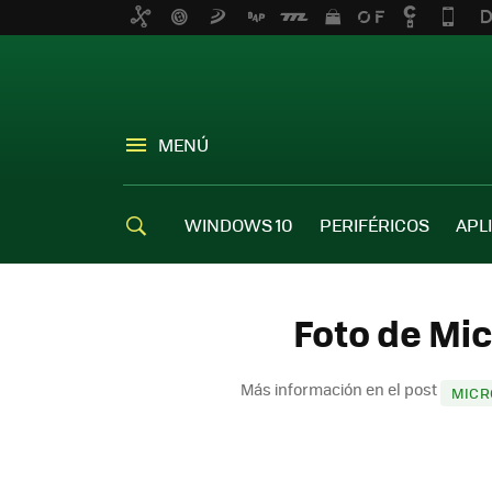
MENÚ
WINDOWS 10
PERIFÉRICOS
APL
Foto de Mic
Más información en el post
MICR