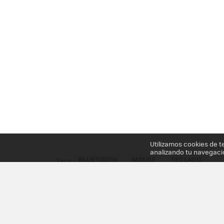
Utilizamos cookies de t
analizando tu navegaci
BLUETOOTH
MOUSE
TECLADO
Tags
Más información en el post
MICROSOFT DESIGNE