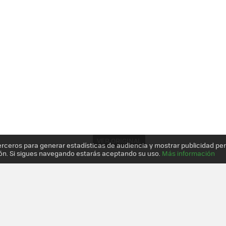
VER ORIGINAL
erceros para generar estadísticas de audiencia y mostrar publicidad pe
ón. Si sigues navegando estarás aceptando su uso.
Más información
R BLUETOOTH DESKTOP, UN COMBO TECLADO-MOUSE PREMIUM PARA