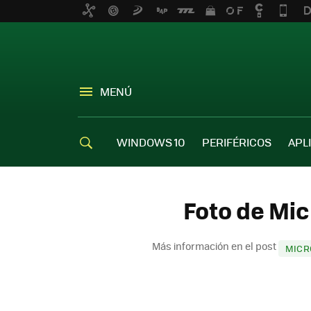
MENÚ
WINDOWS 10
PERIFÉRICOS
APL
Foto de Mic
Más información en el post
MICR